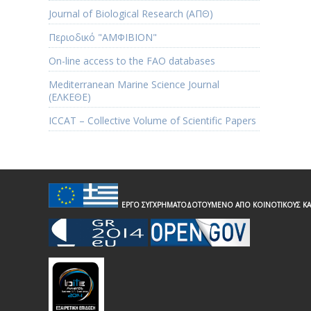
Journal of Biological Research (ΑΠΘ)
Περιοδικό "ΑΜΦΙΒΙΟΝ"
Οn-line access to the FAO databases
Mediterranean Marine Science Journal
(ΕΛΚΕΘΕ)
ICCAT – Collective Volume of Scientific Papers
ΕΡΓΟ ΣΥΓΧΡΗΜΑΤΟΔΟΤΟΥΜΕΝΟ ΑΠΟ ΚΟΙΝΟΤΙΚΟΥΣ ΚΑ