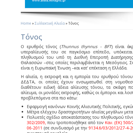
Home
»
Συλλεκτική Αλιεία
» Τόνος
You Are Here
Τόνος
O ερυθρός τόνος (
Thunnus thynnus - BFT
) είναι άκ
υπεραλίευσής του σε παγκόσμιο επίπεδο, υπόκειτα
πληθυσμού του υπό τη Διεθνή Επιτροπή Διατήρησης
Θαλασσών –στις οποίες περιλαμβάνεται η Μεσόγειος. 
είναι η Ευρωπαϊκή Ένωση –και κατ’ επέκταση η Ελλάδα.
Η αλιεία, η εκτροφή και η εμπορία του ερυθρού τόνου 
ΔΕΔΤΑ, οι οποίες έχουν ενσωματωθεί στη νομοθεσ
διαθέτουν ειδική άδεια αλίευσης τόνου, τα σκάφη 
αλίευμα, οι μονάδες εκτροφής, καθώς οι έμποροι και λοι
προβλεπόμενα στα πιο κάτω:
Εφαρμογή κανόνων Κοινής Αλιευτικής Πολιτικής, εγκ
Μέτρα ελέγχου δραστηριοτήτων αλιείας μεγάλων μετ
Πολυετές σχέδιο αποκατάστασης του πληθυσμού τόν
302/2009,
που τροποποιήθηκε από τον
Καν. (ΕΚ) 500
06-2011
(σε συνδυασμό με την
9134.6/03/2012/27-4-