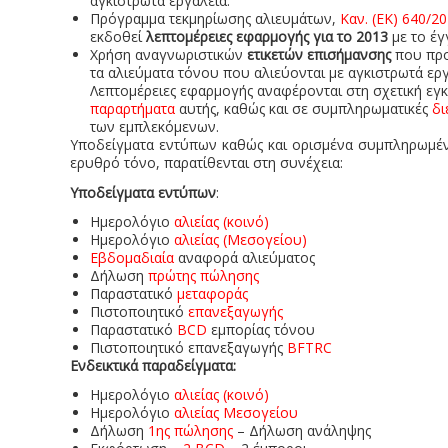
αγκιστρωτά εργαλεία.
Πρόγραμμα τεκμηρίωσης αλιευμάτων,
Καν. (ΕΚ) 640/2
εκδοθεί
λεπτομέρειες εφαρμογής για το 2013
με το έ
Χρήση αναγνωριστικών
ετικετών επισήμανσης
που προ
τα αλιεύματα τόνου που αλιεύονται με αγκιστρωτά εργ
Λεπτομέρειες εφαρμογής αναφέρονται στη σχετική εγκ
παραρτήματα
αυτής, καθώς και σε συμπληρωματικές
δι
των εμπλεκόμενων.
Υποδείγματα εντύπων καθώς και ορισμένα συμπληρωμέ
ερυθρό τόνο, παρατίθενται στη συνέχεια:
Υποδείγματα εντύπων
:
Ημερολόγιο
αλιείας (κοινό)
Ημερολόγιο
αλιείας (Μεσογείου)
Εβδομαδιαία
αναφορά αλιεύματος
Δήλωση
πρώτης πώλησης
Παραστατικό
μεταφοράς
Πιστοποιητικό
επανεξαγωγής
Παραστατικό
BCD
εμπορίας τόνου
Πιστοποιητικό επανεξαγωγής
BFTRC
Ενδεικτικά παραδείγματα:
Ημερολόγιο
αλιείας (κοινό)
Ημερολόγιο
αλιείας Μεσογείου
Δήλωση
1ης πώλησης
– Δήλωση ανάληψης