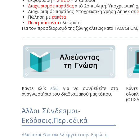
Εκφόρτωση –
2 BCD
– 2 έμποροι
Διαχωρισμός παρτίδας
από 2ο πωλητή. Υποχρεωτική χ
Διαχωρισμός παρτίδας. Υποχρεωτική χρήση Annex σε
Πώληση με
ετικέτα
Παρεμπίπτοντα
αλιεύματα
Για τον προσδιορισμό της ζώνης αλιείας κατά FAO/GFCM
Κάντε κλίκ
εδώ
για να συνδεθείτε στο
Κάντε
αναγνωστήριο του διαδικτυακού μας τόπου.
ολοκλ
(ΟΠΣΑ
Άλλοι Σύνδεσμοι-
Εκδόσεις,Περιοδικά
Αλιεία και Υδατοκαλλιέργεια στην Ευρώπη