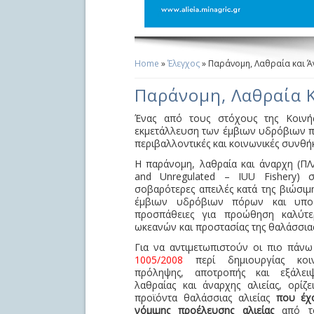
Home
»
Έλεγχος
» Παράνομη, Λαθραία και Άν
You Are Here
Παράνομη, Λαθραία Κ
Ένας από τους στόχους της Κοινής 
εκμετάλλευση των έμβιων υδρόβιων π
περιβαλλοντικές και κοινωνικές συνθήκ
Η παράνομη, λαθραία και άναρχη (ΠΛΑ)
and Unregulated – IUU Fishery) σ
σοβαρότερες απειλές κατά της βιώσιμ
έμβιων υδρόβιων πόρων και υποσκ
προσπάθειες για προώθηση καλύτερ
ωκεανών και προστασίας της θαλάσσια
Για να αντιμετωπιστούν οι πιο πάν
1005/2008
περί δημιουργίας κοιν
πρόληψης, αποτροπής και εξάλει
λαθραίας και άναρχης αλιείας, ορίζε
προϊόντα θαλάσσιας αλιείας
που έχ
νόμιμης προέλευσης αλιείας
από το