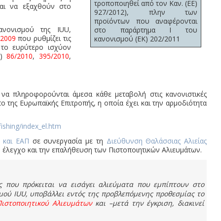
τροποποιηθεί από τον Καν. (ΕΕ)
αι να εξαχθούν στο
927/2012), πλην των
προϊόντων που αναφέρονται
νονισμού της IUU,
στο παράρτημα Ι του
/2009
που ρυθμίζει τις
κανονισμού (ΕΚ) 202/2011
 το ευρύτερο ισχύον
Κ)
86/2010
,
395/2010
,
 να πληροφορούνται άμεσα κάθε μεταβολή στις κανονιστικές
πο της Ευρωπαϊκής Επιτροπής, η οποία έχει και την αρμοδιότητα
_fishing/index_el.htm
 και ΕΑΠ
σε συνεργασία με τη
Διεύθυνση Θαλάσσιας Αλιείας
τον έλεγχο και την επαλήθευση των Πιστοποιητικών Αλιευμάτων.
ς που πρόκειται να εισάγει αλιεύματα που εμπίπτουν στο
μού IUU, υποβάλλει εντός της προβλεπόμενης προθεσμίας το
Πιστοποιητικού Αλιευμάτων
και –μετά την έγκριση, διακινεί