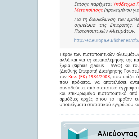
Επίσης παρέχεται
Υπόδειγμα 
Μεταποίησης
(προκειμένου για
Για τη διευκόλυνση των εμπλ
σημείωμα της Επιτροπής, 
Πιστοποιητικών Αλιευμάτων.
http://ec.europa.eu/fisheries/cfp/
Πέραν των πιστοποιητικών αλιευμάτων,
αλλά και για τη καταπολέμησης της 
ξιφία (Xiphias gladius – SWO) και
(Διεθνής Επιτροπή Διατήρησης Τονοει
τον
Καν. (ΕΚ) 1984/2003
, που ορίζει
που πρόκειται να αποτελέσει αντ
συνοδεύεται από στατιστικό έγγραφο 
και επικυρωμένο πιστοποιητικό από
αρμόδιες αρχές όπου το προϊόν ει
υποδείγματα στατιστικού εγγράφου κα