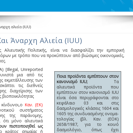
αρχη αλιεία (IUU)
αι Άναρχη Αλιεία (IUU)
Αλιευτικής Πολιτικής, είναι να διασφαλίζει την εμπορική
όρων με τρόπο που να προκύπτουν από βιώσιμες οικονομικές,
ες.
 [Illegal, Unreported
υνιστά μια από τις
Ποια προϊόντα εμπίπτουν στον
ης εκμετάλλευσης των
κανονισμό IUU;
Τα
άπτει τις διεθνείς
αλιευτικά προϊόντα που
ης διαχείρισης των
εμπίπτουν στον κανονισμό IUU
ς βιοποικιλότητας
είναι όσα περιγράφονται στο
κεφάλαιο 03 και στις
ω κίνδυνοι,ο
Καν. (ΕΚ)
δασμολογικές κλάσεις 1604 και
οτικού συστήματος
1605 της συνδυασμένης ονομα­
ψης της παράνομης,
τολογίας (βλ. Καν. (ΕΟΚ)
ι ότι μόνο αλιευτικά
2658/1987, για το κοινό
ουν πιστοποιηθεί ως
δασμολόγιο, όπως έχει
 κράτος σημαίας ή