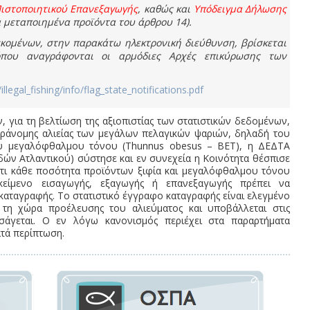
Πιστοποιητικού Επανεξαγωγής
, καθώς και
Υπόδειγμα Δήλωσης
 μεταποιημένα προϊόντα του άρθρου 14).
εκομένων, στην παρακάτω ηλεκτρονική διεύθυνση, βρίσκεται
όπου αναγράφονται οι αρμόδιες Αρχές επικύρωσης των
illegal_fishing/info/flag_state_notifications.pdf
 για τη βελτίωση της αξιοπιστίας των στατιστικών δεδομένων,
παράνομης αλιείας των μεγάλων πελαγικών ψαριών, δηλαδή του
 του μεγαλόφθαλμου τόνου (Thunnus obesus – BET), η ΔΕΔΤΑ
δών Ατλαντικού) σύστησε και εν συνεχεία η Κοινότητα θέσπισε
 ότι κάθε ποσότητα προϊόντων ξιφία και μεγαλόφθαλμου τόνου
ικείμενο εισαγωγής, εξαγωγής ή επανεξαγωγής πρέπει να
καταγραφής. Το στατιστικό έγγραφο καταγραφής είναι ελεγμένο
 τη χώρα προέλευσης του αλιεύματος και υποβάλλεται στις
σάγεται. Ο εν λόγω κανονισμός περιέχει στα παραρτήματα
τά περίπτωση.