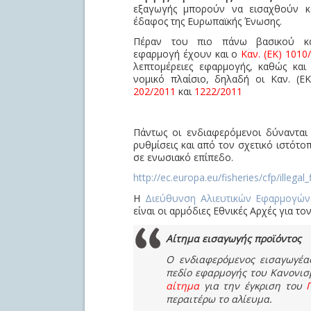
εξαγωγής μπορούν να εισαχθούν κ
έδαφος της Ευρωπαϊκής Ένωσης.
Πέραν του πιο πάνω βασικού κα
εφαρμογή έχουν και ο
Καν. (ΕΚ) 1010
λεπτομέρειες εφαρμογής, καθώς και
νομικό πλαίσιο, δηλαδή οι Καν. (Ε
202/2011
και
1222/2011
Πάντως οι ενδιαφερόμενοι δύνανται
ρυθμίσεις και από τον σχετικό ιστότο
σε ενωσιακό επίπεδο.
http://ec.europa.eu/fisheries/cfp/illegal
Η
Διεύθυνση Αλιευτικών Εφαρμογών
είναι οι αρμόδιες Εθνικές Αρχές για 
Αίτημα εισαγωγής προϊόντος
Ο ενδιαφερόμενος εισαγωγέα
πεδίο εφαρμογής του Κανονισ
αίτημα
για την έγκριση του
περαιτέρω το αλίευμα.