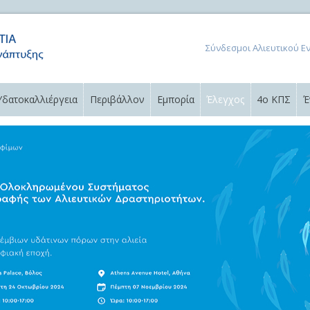
Σύνδεσμοι Αλιευτικού Ε
Υδατοκαλλιέργεια
Περιβάλλον
Εμπορία
Έλεγχος
4ο ΚΠΣ
Έ