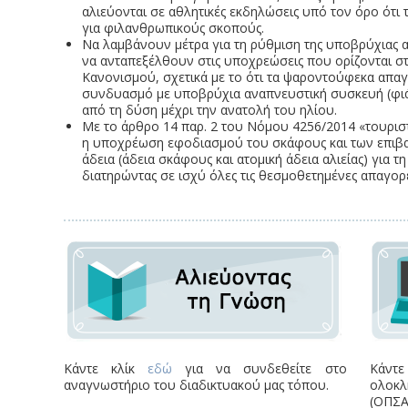
αλιεύονται σε αθλητικές εκδηλώσεις υπό τον όρο ότι 
για φιλανθρωπικούς σκοπούς.
Να λαμβάνουν μέτρα για τη ρύθμιση της υποβρύχιας α
να ανταπεξέλθουν στις υποχρεώσεις που ορίζονται σ
Κανονισμού, σχετικά με το ότι τα ψαροντούφεκα απα
συνδυασμό με υποβρύχια αναπνευστική συσκευή (φιάλ
από τη δύση μέχρι την ανατολή του ηλίου.
Με το άρθρο 14 παρ. 2 του Νόμου 4256/2014 «τουριστι
η υποχρέωση εφοδιασμού του σκάφους και των επιβαι
άδεια (άδεια σκάφους και ατομική άδεια αλιείας) για τ
διατηρώντας σε ισχύ όλες τις θεσμοθετημένες απαγορ
Κάντε κλίκ
εδώ
για να συνδεθείτε στο
Κάντε
αναγνωστήριο του διαδικτυακού μας τόπου.
ολοκλ
(ΟΠΣΑ