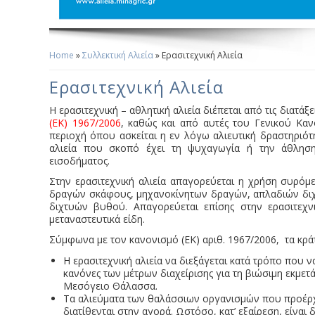
Home
»
Συλλεκτική Αλιεία
» Ερασιτεχνική Αλιεία
You Are Here
Ερασιτεχνική Αλιεία
Η ερασιτεχνική – αθλητική αλιεία διέπεται από τις διατάξ
(ΕΚ) 1967/2006
, καθώς και από αυτές του Γενικού Καν
περιοχή όπου ασκείται η εν λόγω αλιευτική δραστηριότητ
αλιεία που σκοπό έχει τη ψυχαγωγία ή την άθληση
εισοδήματος.
Στην ερασιτεχνική αλιεία απαγορεύεται η χρήση συρόμε
δραγών σκάφους, μηχανοκίνητων δραγών, απλαδιών δι
διχτυών βυθού. Απαγορεύεται επίσης στην ερασιτεχν
μεταναστευτικά είδη.
Σύμφωνα με τον κανονισμό (ΕΚ) αριθ. 1967/2006, τα κρά
Η ερασιτεχνική αλιεία να διεξάγεται κατά τρόπο που ν
κανόνες των μέτρων διαχείρισης για τη βιώσιμη εκμε
Μεσόγειο Θάλασσα.
Τα αλιεύματα των θαλάσσιων οργανισμών που προέρχο
διατίθενται στην αγορά. Ωστόσο, κατ’ εξαίρεση, είναι